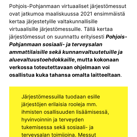
Pohjois-Pohjanmaan virtuaaliset järjestömessut
ovat jatkumoa maaliskuussa 2021 ensimmäistä
kertaa järjestetyille valtakunnallisille
virtuaalisille järjestömessuille. Tällä kertaa
järjestömessut on suunnattu erityisesti
Pohjois-
Pohjanmaan sosiaali- ja terveysalan
ammattilaisille sekä kunnanvaltuutetuille ja
aluevaltuustoehdokkaille
, mutta kokonaan
verkossa toteutettavaan ohjelmaan voi
osallistua kuka tahansa omalta laitteeltaan
.
Järjestömessuilla tuodaan esille
järjestöjen erilaisia rooleja mm.
ihmisten osallisuuden lisäämisessä,
hyvinvoinnin ja terveyden
tukemisessa sekä sosiaali- ja
terveysalan toimijoina. Messut