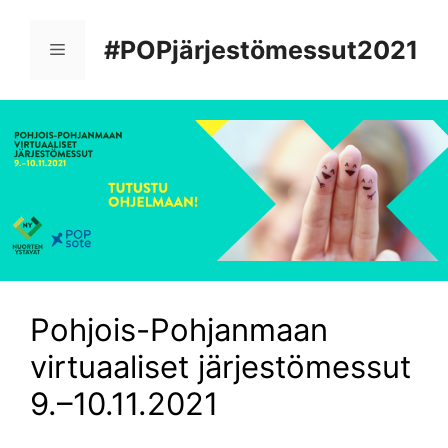
Siirry
sisältöön
#POPjärjestömessut2021
Valikko
Pohjois-Pohjanmaan
virtuaaliset järjestömessut
9.–10.11.2021