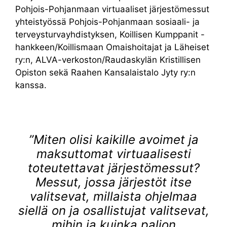
Pohjois-Pohjanmaan virtuaaliset järjestömessut
yhteistyössä Pohjois-Pohjanmaan sosiaali- ja
terveysturvayhdistyksen, Koillisen Kumppanit -
hankkeen/Koillismaan Omaishoitajat ja Läheiset
ry:n, ALVA-verkoston/Raudaskylän Kristillisen
Opiston sekä Raahen Kansalaistalo Jyty ry:n
kanssa.
”Miten olisi kaikille avoimet ja
maksuttomat virtuaalisesti
toteutettavat järjestömessut?
Messut, jossa järjestöt itse
valitsevat, millaista ohjelmaa
siellä on ja osallistujat valitsevat,
mihin ja kuinka paljon