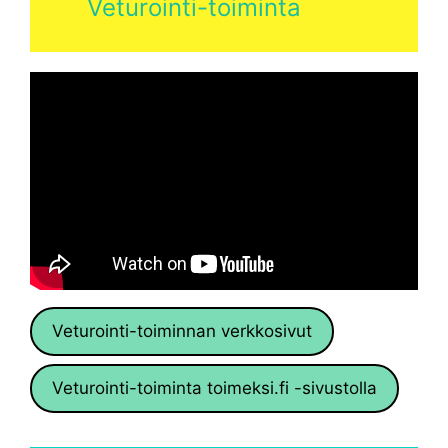
Veturointi-toiminta
Veturointi-toiminnan verkkosivut
Veturointi-toiminta toimeksi.fi -sivustolla