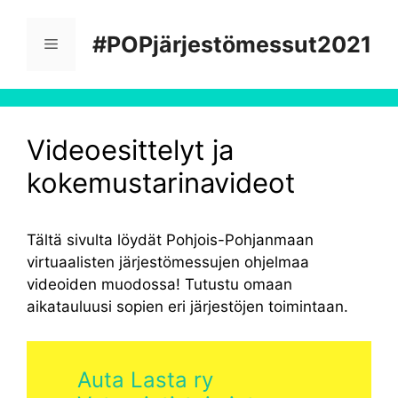
Siirry
sisältöön
#POPjärjestömessut2021
Valikko
Videoesittelyt ja
kokemustarinavideot
Tältä sivulta löydät Pohjois-Pohjanmaan
virtuaalisten järjestömessujen ohjelmaa
videoiden muodossa! Tutustu omaan
aikatauluusi sopien eri järjestöjen toimintaan.
Auta Lasta ry