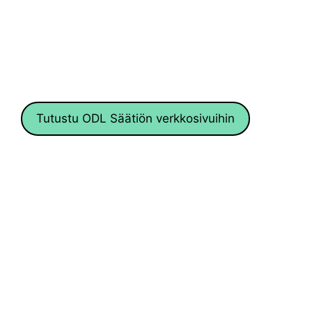
Tutustu ODL Säätiön verkkosivuihin