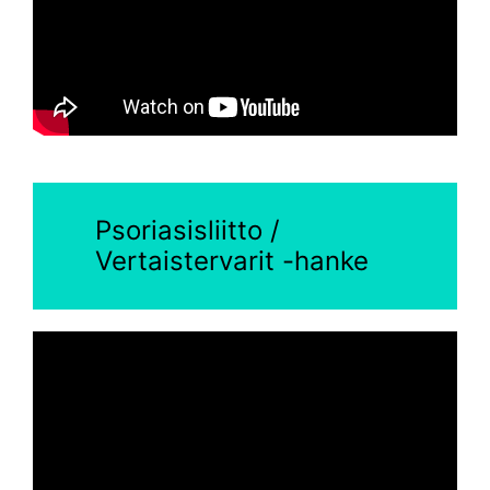
Psoriasisliitto /
Vertaistervarit -hanke