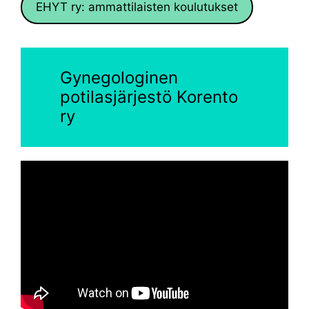
EHYT ry: ammattilaisten koulutukset
Gynegologinen
potilasjärjestö Korento
ry