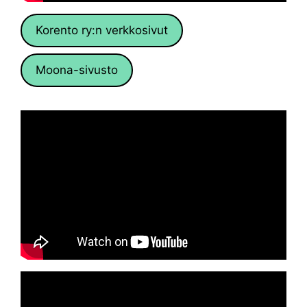
Korento ry:n verkkosivut
Moona-sivusto