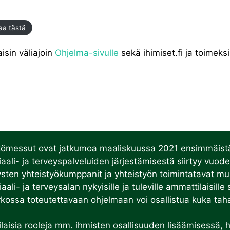
aa tästä
sin väliajoin
Ohjelma-sivulle
sekä ihimiset.fi ja toimeksi.
tömessut ovat jatkumoa maaliskuussa 2021 ensimmäistä ke
osiaali- ja terveyspalveluiden järjestämisestä siirtyy v
tysten yhteistyökumppanit ja yhteistyön toimintatavat mu
li- ja terveysalan nykyisille ja tuleville ammattilaisille
kossa toteutettavaan ohjelmaan voi osallistua kuka taha
erilaisia rooleja mm. ihmisten osallisuuden lisäämisessä