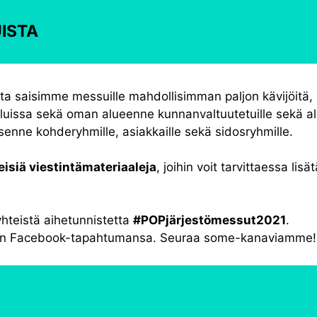
ISTA
tta saisimme messuille mahdollisimman paljon kävijöitä,
veluissa sekä oman alueenne kunnanvaltuutetuille sekä 
senne kohderyhmille, asiakkaille sekä sidosryhmille.
siä viestintämateriaaleja
, joihin voit tarvittaessa lis
hteistä aihetunnistetta
#POPjärjestömessut2021
.
oman Facebook-tapahtumansa. Seuraa some-kanaviamme!