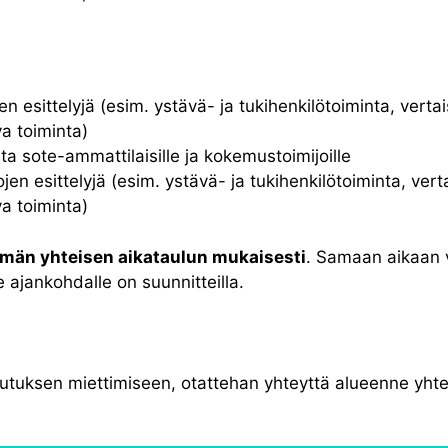
n esittelyjä (esim. ystävä- ja tukihenkilötoiminta, vertais
a toiminta)
ta sote-ammattilaisille ja kokemustoimijoille
en esittelyjä (esim. ystävä- ja tukihenkilötoiminta, verta
a toiminta)
ämän yhteisen aikataulun mukaisesti
. Samaan aikaan vo
 ajankohdalle on suunnitteilla.
oteutuksen miettimiseen, otattehan yhteyttä alueenne yht