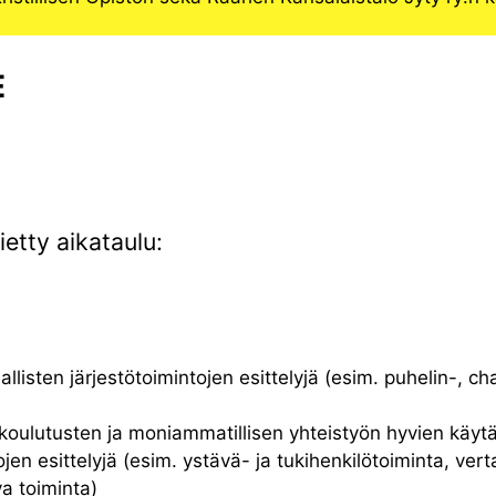
E
etty aikataulu:
listen järjestötoimintojen esittelyjä (esim. puhelin-, c
koulutusten ja moniammatillisen yhteistyön hyvien käytän
en esittelyjä (esim. ystävä- ja tukihenkilötoiminta, verta
a toiminta)