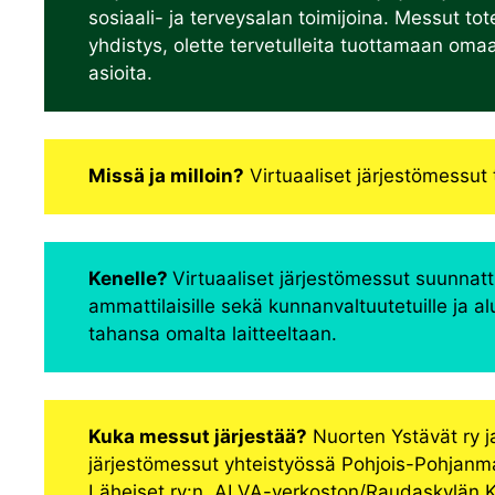
sosiaali- ja terveysalan toimijoina. Messut tote
yhdistys, olette tervetulleita tuottamaan omaa o
asioita.
Missä ja milloin?
Virtuaaliset järjestömessut 
Kenelle?
Virtuaaliset järjestömessut suunnattu
ammattilaisille sekä kunnanvaltuutetuille ja 
tahansa omalta laitteeltaan.
Kuka messut järjestää?
Nuorten Ystävät ry j
järjestömessut yhteistyössä Pohjois-Pohjanma
Läheiset ry:n, ALVA-verkoston/Raudaskylän Kr