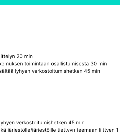
ittelyn 20 min
okemuksen toimintaan osallistumisesta 30 min
isältää lyhyen verkostoitumishetken 45 min
ää lyhyen verkostoitumishetken 45 min
 järjestölle/järjestöille tiettyyn teemaan liittyen 1