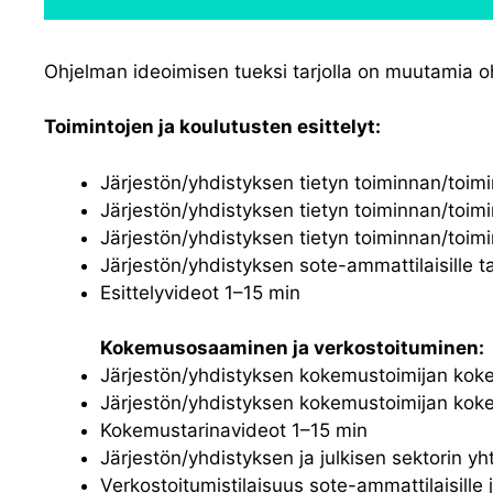
Ohjelman ideoimisen tueksi tarjolla on muutamia ohj
Toimintojen ja koulutusten esittelyt:
Järjestön/yhdistyksen tietyn toiminnan/toim
Järjestön/yhdistyksen tietyn toiminnan/toimi
Järjestön/yhdistyksen tietyn toiminnan/toim
Järjestön/yhdistyksen sote-ammattilaisille 
Esittelyvideot 1–15 min
Kokemusosaaminen ja verkostoituminen:
Järjestön/yhdistyksen kokemustoimijan kok
Järjestön/yhdistyksen kokemustoimijan koke
Kokemustarinavideot 1–15 min
Järjestön/yhdistyksen ja julkisen sektorin yh
Verkostoitumistilaisuus sote-ammattilaisille j